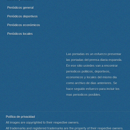
Periódicos general
Periódicos deportivos
Periódicos económicos
Periódicos locales
Las portadas es un esfuerzo presentar
las portadas del prensa diaria espanola.
En ese sitio ustedes van a encontrar
periodicos politicos, deportivos,
economicos y locales del mismo dia
como archivo de dias anteriores. Se
hace seguido esfuerzo para incluir los
mas periodicos posibles.
Política de privacidad
All images are copyrighted to their respective owners.
All trademarks and registered trademarks are the property of their respective owners.