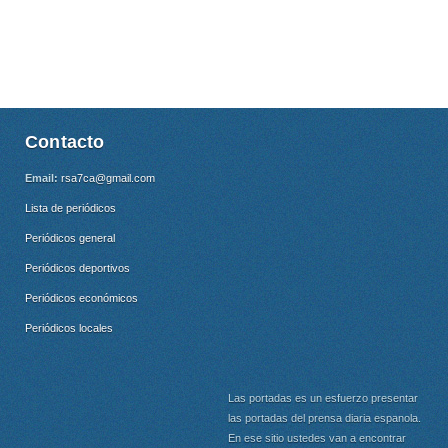
Contacto
Email:
rsa7ca@gmail.com
Lista de periódicos
Periódicos general
Periódicos deportivos
Periódicos económicos
Periódicos locales
Las portadas es un esfuerzo presentar
las portadas del prensa diaria espanola.
En ese sitio ustedes van a encontrar