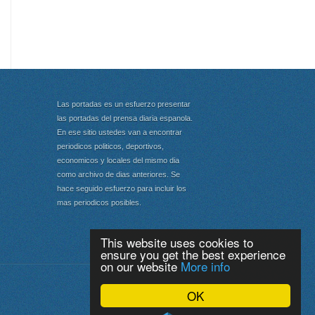
Las portadas es un esfuerzo presentar
las portadas del prensa diaria espanola.
En ese sitio ustedes van a encontrar
periodicos politicos, deportivos,
economicos y locales del mismo dia
como archivo de dias anteriores. Se
hace seguido esfuerzo para incluir los
mas periodicos posibles.
This website uses cookies to
ensure you get the best experience
on our website
More info
Portada
|
Top
OK