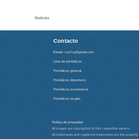
Noticias
Contacto
Email:
rsa7ca@gmail.com
Lista de periódicos
Periódicos general
Periódicos deportivos
Periódicos económicos
Periódicos locales
Política de privacidad
All images are copyrighted to their respective owners.
All trademarks and registered trademarks are the property 