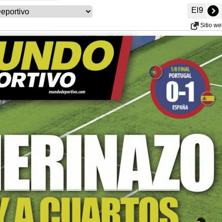
El9
Sitio w