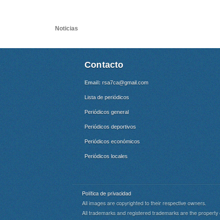
Noticias
Contacto
Email:
rsa7ca@gmail.com
Lista de periódicos
Periódicos general
Periódicos deportivos
Periódicos económicos
Periódicos locales
Política de privacidad
All images are copyrighted to their respective owners.
All trademarks and registered trademarks are the property 