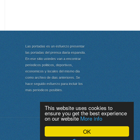
Las portadas es un esfuerzo presentar
las portadas del prensa diaria espanola.
En ese sitio ustedes van a encontrar
periodicos politicos, deportivos,
economicos y locales del mismo dia
como archivo de dias anteriores. Se
hace seguido esfuerzo para incluir los
mas periodicos posibles.
This website uses cookies to
ensure you get the best experience
on our website
More info
Portada
|
Top
OK