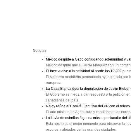
Noticias
México despide a Gabo conjugando solemnidad y val
México despide hoy a García Márquez con un homenaj
El Ibex vuelve a la actividad al borde los 10.300 punt
El selectivo madrileño permaneció ayer cerrado por la
europeas
La Casa Blanca deja la deportación de Justin Bieber
El Gobierno se niega a dar respuesta a la petición en 
canadiense del país
Rajoy reúne al Comité Ejecutivo del PP con el relev
El aún ministro de Agricultura y candidato a las eur
La lluvia de estrellas fugaces más espectacular del a
Esta noche es el mejor momento para observar la lluv
oscuros y alejados de las grandes ciudades