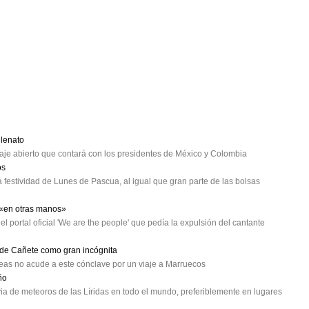
lenato
e abierto que contará con los presidentes de México y Colombia
os
 festividad de Lunes de Pascua, al igual que gran parte de las bolsas
 «en otras manos»
el portal oficial 'We are the people' que pedía la expulsión del cantante
o de Cañete como gran incógnita
opeas no acude a este cónclave por un viaje a Marruecos
ño
ia de meteoros de las Líridas en todo el mundo, preferiblemente en lugares