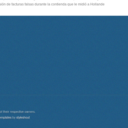
ión de facturas falsas durante la contienda que le midió a Hollande
of their respective owners.
aw
emplates
by
styleshout