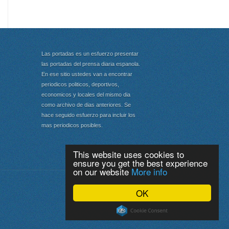
Las portadas es un esfuerzo presentar
las portadas del prensa diaria espanola.
En ese sitio ustedes van a encontrar
periodicos politicos, deportivos,
economicos y locales del mismo dia
como archivo de dias anteriores. Se
hace seguido esfuerzo para incluir los
mas periodicos posibles.
This website uses cookies to
ensure you get the best experience
on our website
More info
Portada
|
Top
OK