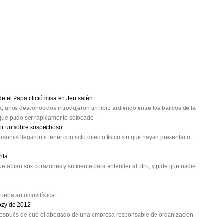
e el Papa ofició misa en Jerusalén
, unos desconocidos introdujeron un libro ardiendo entre los bancos de la
 que pudo ser rápidamente sofocado
ibir un sobre sospechoso
rsonas llegaron a tener contacto directo físico sin que hayan presentado
nta
que abran sus corazones y su mente para entender al otro, y pide que nadie
prueba automovilística
ozy de 2012
P después de que el abogado de una empresa responsable de organización