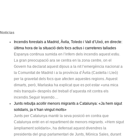
Noticias
Incendis forestals a Madrid, Àvila, Toledo i Vall d’Uixó, en directe:
última hora de la situació dels focs actius i carreteres tallades
Espanya continua sumida en l’infern dels incendis aquest estiu.
La gran preocupació ara se centra en la zona centre, on el
Govern ha declarat aquest dijous a la nit l’emergència nacional a
la Comunitat de Madrid i a la província d’Àvila (Castella i Lleó)
per la gravetat dels focs que afecten aquestes regions. Aquest
dimarts, però, Marlaska ha explicat que es pot estar «una mica
més tranquil» després del treball d’aquesta nit contra els
incendis.Seguir leyendo....
Junts rebutja acollir menors migrants a Catalunya: «Ja hem sigut
solidaris, ja n’han vingut molts»
Junts per Catalunya manté la seva posició en contra que
Catalunya entri en el repartiment de menors migrants. «Hem sigut
àmpliament solidaris», ha defensat aquest divendres la
presidenta del grup parlamentari de Junts, Mònica Sales, durant