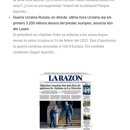
anys? ¿Com es pot augmentar l’import de la jubilació?Seguir
leyendo....
Guerra Ucraina-Russia, en directe, ultima hora Ucraina rep els
primers 3.200 milions deuros del prestec europeu, anuncia Von
der Leyen
El president rus Vladímir Putin va ordenar a les seves tropes
envair la veïna Ucraïna el 24 de febrer del 2022. Des d’aleshores,
la guerra continua ancorada a l’est d’Europa. Els combats
continuen.Seguir leyendo....