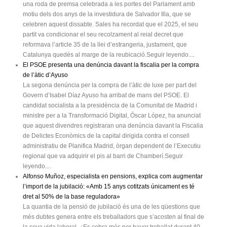
una roda de premsa celebrada a les portes del Parlament amb
motiu dels dos anys de la investidura de Salvador Illa, que se
celebren aquest dissabte. Sales ha recordat que el 2025, el seu
partit va condicionar el seu recolzament al reial decret que
reformava l’article 35 de la llei d’estrangeria, justament, que
Catalunya quedés al marge de la reubicació.Seguir leyendo....
El PSOE presenta una denúncia davant la fiscalia per la compra
de l’àtic d’Ayuso
La segona denúncia per la compra de l’àtic de luxe per part del
Govern d’Isabel Díaz Ayuso ha arribat de mans del PSOE. El
candidat socialista a la presidència de la Comunitat de Madrid i
ministre per a la Transformació Digital, Óscar López, ha anunciat
que aquest divendres registraran una denúncia davant la Fiscalia
de Delictes Econòmics de la capital dirigida contra el consell
administratiu de Planifica Madrid, òrgan dependent de l’Executiu
regional que va adquirir el pis al barri de Chamberí.Seguir
leyendo....
Alfonso Muñoz, especialista en pensions, explica com augmentar
l’import de la jubilació: «Amb 15 anys cotitzats únicament es té
dret al 50% de la base reguladora»
La quantia de la pensió de jubilació és una de les qüestions que
més dubtes genera entre els treballadors que s’acosten al final de
la seva vida laboral. ¿Es cobra més per haver treballat durant 40