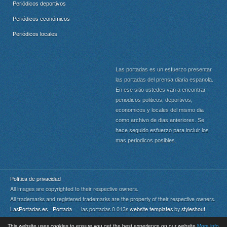
Periódicos deportivos
Periódicos económicos
Periódicos locales
Las portadas es un esfuerzo presentar
las portadas del prensa diaria espanola.
En ese sitio ustedes van a encontrar
periodicos politicos, deportivos,
economicos y locales del mismo dia
como archivo de dias anteriores. Se
hace seguido esfuerzo para incluir los
mas periodicos posibles.
Política de privacidad
All images are copyrighted to their respective owners.
All trademarks and registered trademarks are the property of their respective owners.
LasPortadas.es - Portada
las portadas 0.013s
website templates
by
styleshout
This website uses cookies to ensure you get the best experience on our website
More info