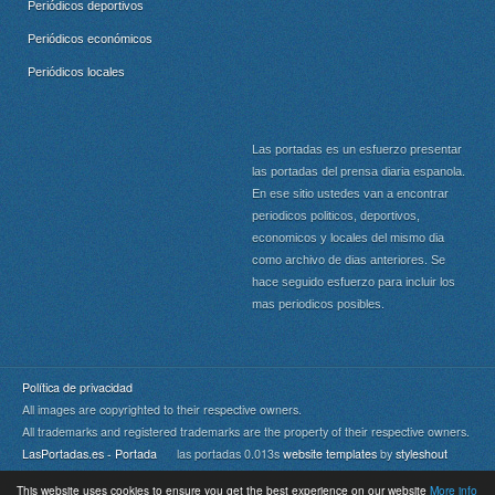
Periódicos deportivos
Periódicos económicos
Periódicos locales
Las portadas es un esfuerzo presentar
las portadas del prensa diaria espanola.
En ese sitio ustedes van a encontrar
periodicos politicos, deportivos,
economicos y locales del mismo dia
como archivo de dias anteriores. Se
hace seguido esfuerzo para incluir los
mas periodicos posibles.
Política de privacidad
All images are copyrighted to their respective owners.
All trademarks and registered trademarks are the property of their respective owners.
LasPortadas.es - Portada
las portadas 0.013s
website templates
by
styleshout
This website uses cookies to ensure you get the best experience on our website
More info