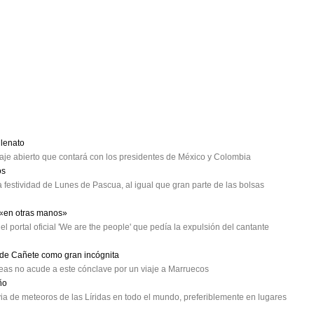
lenato
e abierto que contará con los presidentes de México y Colombia
os
 festividad de Lunes de Pascua, al igual que gran parte de las bolsas
 «en otras manos»
el portal oficial 'We are the people' que pedía la expulsión del cantante
o de Cañete como gran incógnita
opeas no acude a este cónclave por un viaje a Marruecos
ño
ia de meteoros de las Líridas en todo el mundo, preferiblemente en lugares