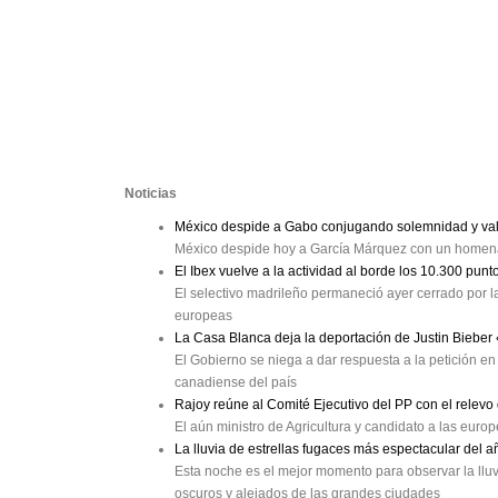
Noticias
México despide a Gabo conjugando solemnidad y val
México despide hoy a García Márquez con un homenaj
El Ibex vuelve a la actividad al borde los 10.300 punt
El selectivo madrileño permaneció ayer cerrado por la
europeas
La Casa Blanca deja la deportación de Justin Bieber
El Gobierno se niega a dar respuesta a la petición en 
canadiense del país
Rajoy reúne al Comité Ejecutivo del PP con el relev
El aún ministro de Agricultura y candidato a las eur
La lluvia de estrellas fugaces más espectacular del a
Esta noche es el mejor momento para observar la lluv
oscuros y alejados de las grandes ciudades