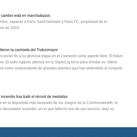
l cambio está en marcha&quot;
rère, separan a Paris Saint-Germain y Paris FC, propiedad de la
mbre de 2024.
tieron la camiseta del Trabzonspor
poner fin a su gloriosa etapa en el Liverpool como agente libre, El futuro
El astro egipcio aterriza en la SüperLig turca para brindar su ‘último
stre como sorprendente de grandes talentos que han defendido al conjunto
incendio tras batir el récord de medallas
se en el deportista más laureado de los Juegos de la Commonwealth, el
 devastador incendio, en el que falleció uno de sus vecinos, dejó su