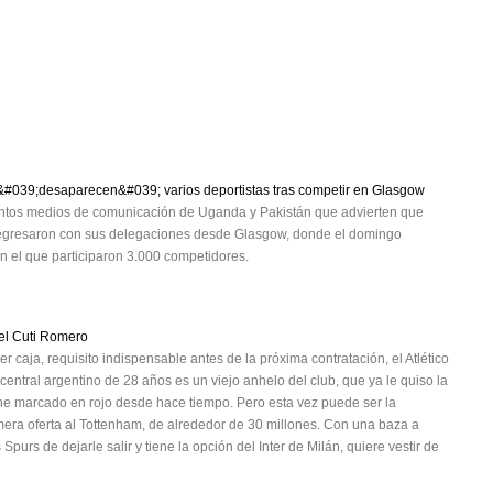
&#039;desaparecen&#039; varios deportistas tras competir en Glasgow
stintos medios de comunicación de Uganda y Pakistán que advierten que
o regresaron con sus delegaciones desde Glasgow, donde el domingo
n el que participaron 3.000 competidores.
 el Cuti Romero
 caja, requisito indispensable antes de la próxima contratación, el Atlético
 central argentino de 28 años es un viejo anhelo del club, que ya le quiso la
ne marcado en rojo desde hace tiempo. Pero esta vez puede ser la
rimera oferta al Tottenham, de alrededor de 30 millones. Con una baza a
Spurs de dejarle salir y tiene la opción del Inter de Milán, quiere vestir de