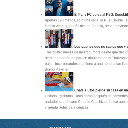
El Paris FC golea al PSG: &quot;E
Apenas 190 metros, sólo una calle, la Rue Claude Far
familia Arnault, la más rica de Francia, desde novie
Los jugones que no sabías que vis
Tras cuatro meses de incertidumbre desde que decidió 
de Mohamed Salah parece dibujarse en el Trabzonspor. 
baile’, incorporándose de lleno a una nómina tan ilu
Bordo-Mavililer.
Chad le Clos pierde su casa en un 
Historia... y drama. Unas horas después de convertir
nadador sudafricano Chad le Clos hizo público que un
vivienda reducida a cenizas.