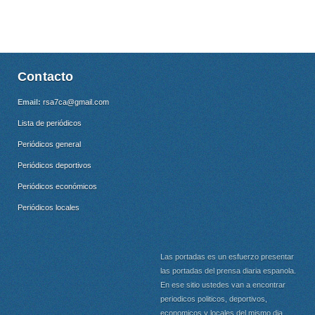
Contacto
Email:
rsa7ca@gmail.com
Lista de periódicos
Periódicos general
Periódicos deportivos
Periódicos económicos
Periódicos locales
Las portadas es un esfuerzo presentar
las portadas del prensa diaria espanola.
En ese sitio ustedes van a encontrar
periodicos politicos, deportivos,
economicos y locales del mismo dia