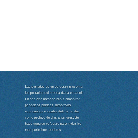
Las portadas es un esfuerzo presentar
las portadas del prensa diaria espanola.
En ese sitio ustedes van a encontrar
periodicos politicos, deportivos,
economicos y locales del mismo dia
como archivo de dias anteriores. Se
hace seguido esfuerzo para incluir los
mas periodicos posibles.