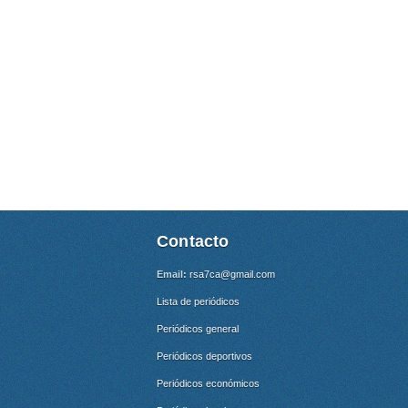
Contacto
Email:
rsa7ca@gmail.com
Lista de periódicos
Periódicos general
Periódicos deportivos
Periódicos económicos