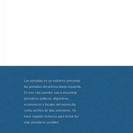
Las portadas es un esfuerzo presentar
las portadas del prensa diaria espanola.
En ese sitio ustedes van a encontrar
periodicos politicos, deportivos,
economicos y locales del mismo dia
como archivo de dias anteriores. Se
hace seguido esfuerzo para incluir los
mas periodicos posibles.