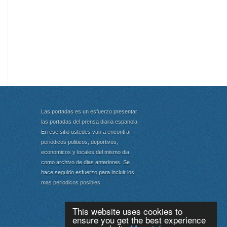
Las portadas es un esfuerzo presentar
las portadas del prensa diaria espanola.
En ese sitio ustedes van a encontrar
periodicos politicos, deportivos,
economicos y locales del mismo dia
como archivo de dias anteriores. Se
hace seguido esfuerzo para incluir los
mas periodicos posibles.
This website uses cookies to
ensure you get the best experience