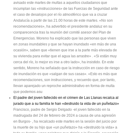
avisado este martes de multas a aquellos ciudadanos que
incumplan las «instrucciones» de las Fuerzas de Seguridad ante
el caso de desalojos por el río atmosférico que va a cruzar
Andalucía a partir de las 21.00 horas de este martes. «No son
recomendaciones», ha advertido el presidente andaluz en su
comparecencia tras la reunión del comité asesor del Plan de
Emergencias. Moreno ha explicado que las personas que viven
en zonas inundables y que se hayan inundado «en más de una
ocasión», saben que «tienen que irse a la parte más elevada de
su vivienda para evitar que el agua las arrastre» . «Si están muy
cerca del río, lo mejor es irse a otro lado», ha insistido. En este
sentido, Moreno ha señalado que la instrucción en caso de riesgo
de inundación es que «salgan de sus casas». «Esto es más que
recomendaciones, son instrucciones, y recuerdo que, por tanto,
llevan aparejado un reproche administrativo en forma de multa
que podemos asu
El padre del joven fallecido en el crimen de Las Llanas recalca al
jurado que a su familia le han «destruido la vida de un puñetazo»
Francisco, padre de Sergio Delgado -el joven fallecido en la
madrugada del 24 de febrero de 2024 a causa de una agresión
en Burgos- , ha recalcado este martes en la sesión del juicio por
la muerte de su hijo que «un puñetazo» ha «destruido la vida» a