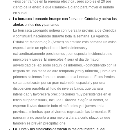
«nos centramos en la energía eléctrica , pero sólo es el 20 por
ciento de la energía que usamos» a diario para mover el mundo
en sus di
La borrasca Leonardo irrumpe con fuerza en Córdoba y activa las
alertas en los ríos y pantanos
La borrasca Leonardo golpea con fuerza la provincia de Córdoba
y continuará haciéndolo durante toda la semana. La Agencia
Estatal de Meteorología (Aemet) ha emitido esta semana un aviso
especial ante un episodio de l luvias intensas y
extraordinariamente persistentes , con especial incidencia este
miércoles y jueves. El miércoles 4 será el día de mayor
adversidad del episodio según los informes, «coincidiendo con la
llegada de una masa de aire templada y muy húmeda, junto a los
primeros sistemas frontales asociados a Leonardo. Estos frentes
se caracterizarán por su gran extensión espacial y por una
disposición paralela al flujo de niveles bajos, que ganará
intensidad y favorecerá precipitaciones muy persistentes en el
tercio sur peninsular», incluida Córdoba. Según la Aemet, se
esperan lluvias durante todo el miércoles y el jueves en la
provincia, mientras que el viernes regresarán las tormentas. El
panorama no apunta a una mejora clara a corto plazo, ya que
también se prevén precipitacione
La Junta y los sindicatos destacan la mejora interanual del