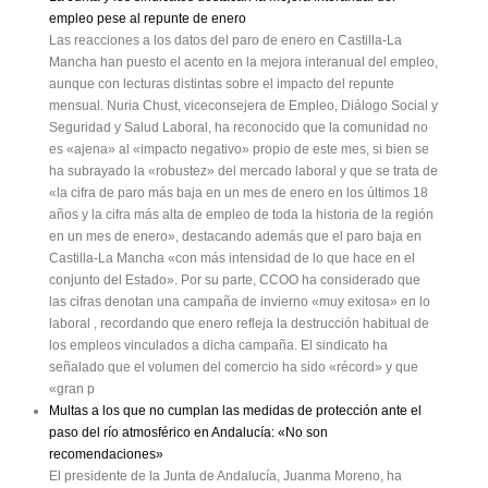
empleo pese al repunte de enero
Las reacciones a los datos del paro de enero en Castilla-La
Mancha han puesto el acento en la mejora interanual del empleo,
aunque con lecturas distintas sobre el impacto del repunte
mensual. Nuria Chust, viceconsejera de Empleo, Diálogo Social y
Seguridad y Salud Laboral, ha reconocido que la comunidad no
es «ajena» al «impacto negativo» propio de este mes, si bien se
ha subrayado la «robustez» del mercado laboral y que se trata de
«la cifra de paro más baja en un mes de enero en los últimos 18
años y la cifra más alta de empleo de toda la historia de la región
en un mes de enero», destacando además que el paro baja en
Castilla-La Mancha «con más intensidad de lo que hace en el
conjunto del Estado». Por su parte, CCOO ha considerado que
las cifras denotan una campaña de invierno «muy exitosa» en lo
laboral , recordando que enero refleja la destrucción habitual de
los empleos vinculados a dicha campaña. El sindicato ha
señalado que el volumen del comercio ha sido «récord» y que
«gran p
Multas a los que no cumplan las medidas de protección ante el
paso del río atmosférico en Andalucía: «No son
recomendaciones»
El presidente de la Junta de Andalucía, Juanma Moreno, ha