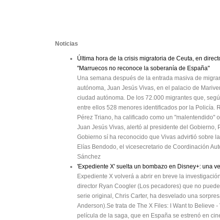
Noticias
Última hora de la crisis migratoria de Ceuta, en dire
"Marruecos no reconoce la soberanía de España"
Una semana después de la entrada masiva de migrantes
autónoma, Juan Jesús Vivas, en el palacio de Marivent
ciudad autónoma. De los 72.000 migrantes que, según
entre ellos 528 menores identificados por la Policía.
Pérez Triano, ha calificado como un "malentendido" o
Juan Jesús Vivas, alertó al presidente del Gobierno, 
Gobierno sí ha reconocido que Vivas advirtió sobre 
Elías Bendodo, el vicesecretario de Coordinación Au
Sánchez
'Expediente X' suelta un bombazo en Disney+: una vers
Expediente X volverá a abrir en breve la investigació
director Ryan Coogler (Los pecadores) que no puede l
serie original, Chris Carter, ha desvelado una sorpre
Anderson).Se trata de The X Files: I Want to Believe
película de la saga, que en España se estrenó en cines