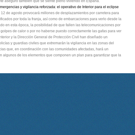
prete aseguró también que se siente pleno viviendo en España.
ergencias y vigilancia reforzada: el operativo de Interior para el eclipse
imo 12 de agosto provocará millones de desplazamientos por carretera para
tificados por toda la franja, así como de embarcaciones para verlo desde la
ado en esta época, la posibilidad de que fallen las telecomunicaciones por
 golpes de calor o por no haberse puesto correctamente las gafas para ver
l Interior y la Dirección General de Protección Civil han diseñado un
licías y guardias civiles que extremarán la vigilancia en las zonas del
cias que, en coordinación con las comunidades afectadas, hará un
son algunos de los elementos que componen un plan para garantizar que la