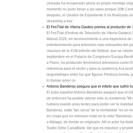
cineasta ha recuperado ahora su propio montaje origina
momento no pudo llevar a las salas porque 20th Cent
después, el creador de Expediente X ha finalizado un 
streaming a trav
El FesTVal de Vitoria-Gasteiz premia al productor de '
El FesTVal (Festival de Televisión de Vitoria-Gastei
Mainat 2026, en reconocimiento a una trayectoria de
entretenimiento para televisión más relevantes del p
clausura de la XVIII edición del festival, que se celeb
septiembre en el Palacio de Congresos Europa.Beníte
a Plano, ha producido fenómenos televisivos como Al 
referencia para el sector y para la audiencia.A la p
largometrajes entre los que figuran Perdona bonita, 
lo llaman amor cu
Antonio Banderas asegura que el infarto que sufrió ha
El actor español Antonio Banderas aseguró que el infa
de entonces ha podido valorar más su existencia."Mi i
hubiera puesto unas lentes para poder ver la realidad 
Banderas, estar "tan cerca" de la mortalidad "es un re
en cosas que no merecen estar en tu vida".Banderas su
a Málaga, de donde es originario. Allí el actor ha ded
Teatro Soho CaixaBank, del que es impulsor y propiet