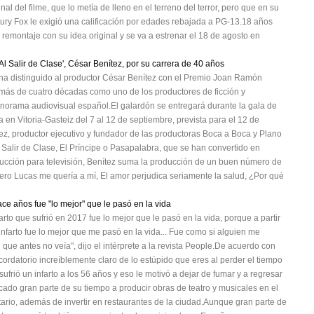
l del filme, que lo metía de lleno en el terreno del terror, pero que en su
ury Fox le exigió una calificación por edades rebajada a PG-13.18 años
remontaje con su idea original y se va a estrenar el 18 de agosto en
Al Salir de Clase', César Benítez, por su carrera de 40 años
z) ha distinguido al productor César Benítez con el Premio Joan Ramón
 más de cuatro décadas como uno de los productores de ficción y
anorama audiovisual español.El galardón se entregará durante la gala de
ra en Vitoria-Gasteiz del 7 al 12 de septiembre, prevista para el 12 de
z, productor ejecutivo y fundador de las productoras Boca a Boca y Plano
Salir de Clase, El Príncipe o Pasapalabra, que se han convertido en
roducción para televisión, Benítez suma la producción de un buen número de
pero Lucas me quería a mí, El amor perjudica seriamente la salud, ¿Por qué
ce años fue "lo mejor" que le pasó en la vida
rto que sufrió en 2017 fue lo mejor que le pasó en la vida, porque a partir
nfarto fue lo mejor que me pasó en la vida... Fue como si alguien me
que antes no veía", dijo el intérprete a la revista People.De acuerdo con
cordatorio increíblemente claro de lo estúpido que eres al perder el tiempo
frió un infarto a los 56 años y eso le motivó a dejar de fumar y a regresar
icado gran parte de su tiempo a producir obras de teatro y musicales en el
ario, además de invertir en restaurantes de la ciudad.Aunque gran parte de