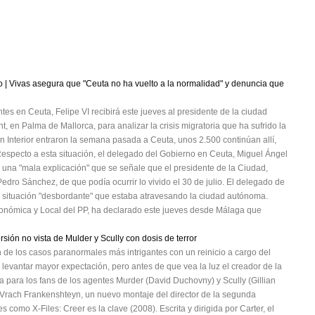
cto | Vivas asegura que "Ceuta no ha vuelto a la normalidad" y denuncia que
 en Ceuta, Felipe VI recibirá este jueves al presidente de la ciudad
, en Palma de Mallorca, para analizar la crisis migratoria que ha sufrido la
 Interior entraron la semana pasada a Ceuta, unos 2.500 continúan allí,
 Respecto a esta situación, el delegado del Gobierno en Ceuta, Miguel Ángel
 una "mala explicación" que se señale que el presidente de la Ciudad,
Pedro Sánchez, de que podía ocurrir lo vivido el 30 de julio. El delegado de
la situación "desbordante" que estaba atravesando la ciudad autónoma.
tonómica y Local del PP, ha declarado este jueves desde Málaga que
ión no vista de Mulder y Scully con dosis de terror
n de los casos paranormales más intrigantes con un reinicio a cargo del
evantar mayor expectación, pero antes de que vea la luz el creador de la
sa para los fans de los agentes Murder (David Duchovny) y Scully (Gillian
 - Vrach Frankenshteyn, un nuevo montaje del director de la segunda
 como X-Files: Creer es la clave (2008). Escrita y dirigida por Carter, el