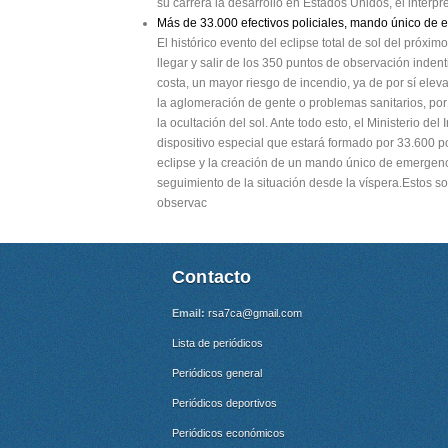
su carrera la desarrolló en Estados Unidos, el intér
Más de 33.000 efectivos policiales, mando único de em
El histórico evento del eclipse total de sol del próx
llegar y salir de los 350 puntos de observación inden
costa, un mayor riesgo de incendio, ya de por sí elev
la aglomeración de gente o problemas sanitarios, por
la ocultación del sol. Ante todo esto, el Ministerio de
dispositivo especial que estará formado por 33.600 po
eclipse y la creación de un mando único de emergen
seguimiento de la situación desde la víspera.Estos 
observac
Contacto
Email:
rsa7ca@gmail.com
Lista de periódicos
Periódicos general
Periódicos deportivos
Periódicos económicos