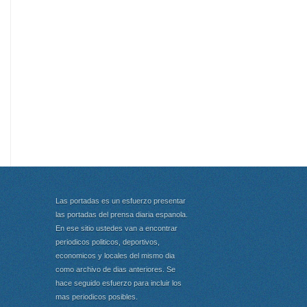
Las portadas es un esfuerzo presentar
las portadas del prensa diaria espanola.
En ese sitio ustedes van a encontrar
periodicos politicos, deportivos,
economicos y locales del mismo dia
como archivo de dias anteriores. Se
hace seguido esfuerzo para incluir los
mas periodicos posibles.