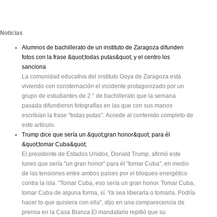
Noticias
Alumnos de bachillerato de un instituto de Zaragoza difunden
fotos con la frase &quot;todas putas&quot; y el centro los
sanciona
La comunidad educativa del instituto Goya de Zaragoza está
viviendo con consternación el incidente protagonizado por un
grupo de estudiantes de 2.° de bachillerato que la semana
pasada difundieron fotografías en las que con sus manos
escribían la frase "todas putas". Accede al contenido completo de
este artículo.
Trump dice que sería un &quot;gran honor&quot; para él
&quot;tomar Cuba&quot;
El presidente de Estados Unidos, Donald Trump, afirmó este
lunes que sería "un gran honor" para él "tomar Cuba", en medio
de las tensiones entre ambos países por el bloqueo energético
contra la isla. "Tomar Cuba, eso sería un gran honor. Tomar Cuba,
tomar Cuba de alguna forma, sí. Ya sea liberarla o tomarla. Podría
hacer lo que quisiera con ella", dijo en una comparecencia de
prensa en la Casa Blanca.El mandatario repitió que su