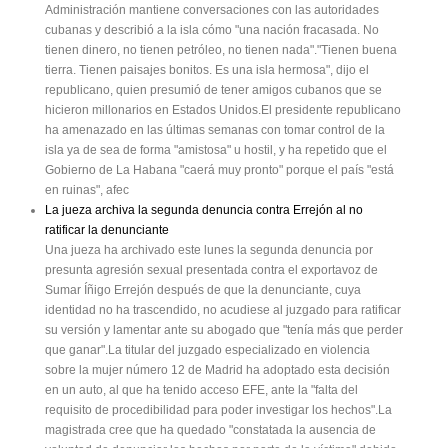
Administración mantiene conversaciones con las autoridades
cubanas y describió a la isla cómo "una nación fracasada. No
tienen dinero, no tienen petróleo, no tienen nada"."Tienen buena
tierra. Tienen paisajes bonitos. Es una isla hermosa", dijo el
republicano, quien presumió de tener amigos cubanos que se
hicieron millonarios en Estados Unidos.El presidente republicano
ha amenazado en las últimas semanas con tomar control de la
isla ya de sea de forma "amistosa" u hostil, y ha repetido que el
Gobierno de La Habana "caerá muy pronto" porque el país "está
en ruinas", afec
La jueza archiva la segunda denuncia contra Errejón al no
ratificar la denunciante
Una jueza ha archivado este lunes la segunda denuncia por
presunta agresión sexual presentada contra el exportavoz de
Sumar Íñigo Errejón después de que la denunciante, cuya
identidad no ha trascendido, no acudiese al juzgado para ratificar
su versión y lamentar ante su abogado que "tenía más que perder
que ganar".La titular del juzgado especializado en violencia
sobre la mujer número 12 de Madrid ha adoptado esta decisión
en un auto, al que ha tenido acceso EFE, ante la "falta del
requisito de procedibilidad para poder investigar los hechos".La
magistrada cree que ha quedado "constatada la ausencia de