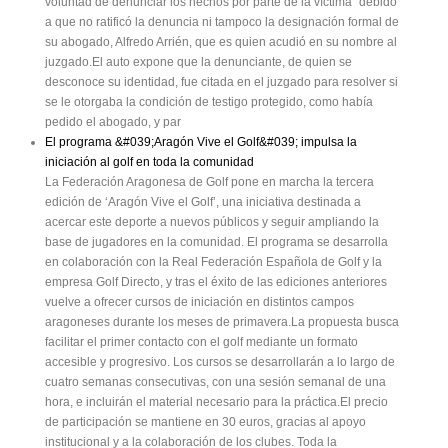
voluntad de denunciar los hechos por parte de la víctima" debido
a que no ratificó la denuncia ni tampoco la designación formal de
su abogado, Alfredo Arrién, que es quien acudió en su nombre al
juzgado.El auto expone que la denunciante, de quien se
desconoce su identidad, fue citada en el juzgado para resolver si
se le otorgaba la condición de testigo protegido, como había
pedido el abogado, y par
El programa &#039;Aragón Vive el Golf&#039; impulsa la
iniciación al golf en toda la comunidad
La Federación Aragonesa de Golf pone en marcha la tercera
edición de ‘Aragón Vive el Golf’, una iniciativa destinada a
acercar este deporte a nuevos públicos y seguir ampliando la
base de jugadores en la comunidad. El programa se desarrolla
en colaboración con la Real Federación Española de Golf y la
empresa Golf Directo, y tras el éxito de las ediciones anteriores
vuelve a ofrecer cursos de iniciación en distintos campos
aragoneses durante los meses de primavera.La propuesta busca
facilitar el primer contacto con el golf mediante un formato
accesible y progresivo. Los cursos se desarrollarán a lo largo de
cuatro semanas consecutivas, con una sesión semanal de una
hora, e incluirán el material necesario para la práctica.El precio
de participación se mantiene en 30 euros, gracias al apoyo
institucional y a la colaboración de los clubes. Toda la