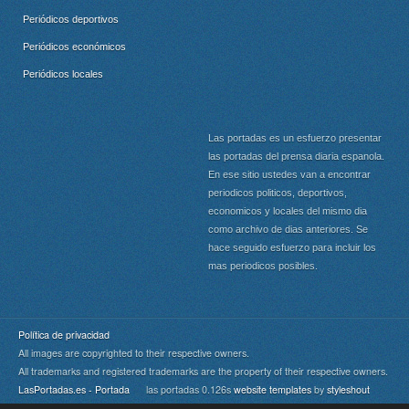
Periódicos deportivos
Periódicos económicos
Periódicos locales
Las portadas es un esfuerzo presentar
las portadas del prensa diaria espanola.
En ese sitio ustedes van a encontrar
periodicos politicos, deportivos,
economicos y locales del mismo dia
como archivo de dias anteriores. Se
hace seguido esfuerzo para incluir los
mas periodicos posibles.
Política de privacidad
All images are copyrighted to their respective owners.
All trademarks and registered trademarks are the property of their respective owners.
LasPortadas.es - Portada
las portadas 0.126s
website templates
by
styleshout