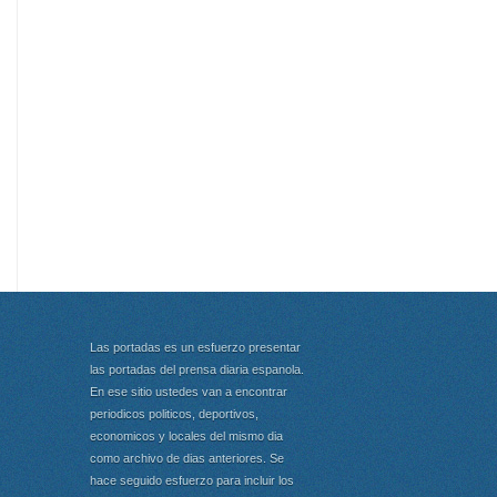
Las portadas es un esfuerzo presentar
las portadas del prensa diaria espanola.
En ese sitio ustedes van a encontrar
periodicos politicos, deportivos,
economicos y locales del mismo dia
como archivo de dias anteriores. Se
hace seguido esfuerzo para incluir los