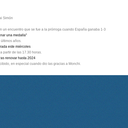
ai Simón
 en un encuentro que se fue a la prórroga cuando España ganaba 1-3
anar una medalla"
 últimos años.
rada este miércoles
a partir de las 17.30 horas.
tras renovar hasta 2024
cibido, en especial cuando dio las gracias a Monchi.