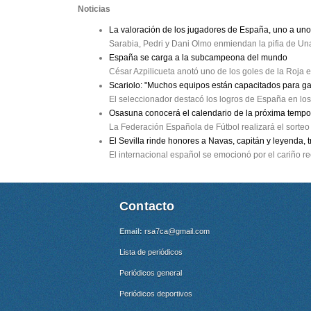
Noticias
La valoración de los jugadores de España, uno a uno
Sarabia, Pedri y Dani Olmo enmiendan la pifia de Un
España se carga a la subcampeona del mundo
César Azpilicueta anotó uno de los goles de la Roja
Scariolo: "Muchos equipos están capacitados para g
El seleccionador destacó los logros de España en los
Osasuna conocerá el calendario de la próxima tempo
La Federación Española de Fútbol realizará el sorteo 
El Sevilla rinde honores a Navas, capitán y leyenda, 
El internacional español se emocionó por el cariño re
Contacto
Email:
rsa7ca@gmail.com
Lista de periódicos
Periódicos general
Periódicos deportivos