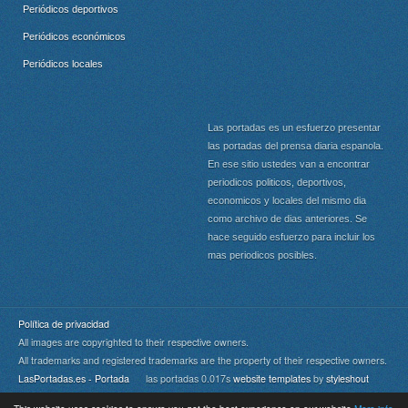
Periódicos deportivos
Periódicos económicos
Periódicos locales
Las portadas es un esfuerzo presentar
las portadas del prensa diaria espanola.
En ese sitio ustedes van a encontrar
periodicos politicos, deportivos,
economicos y locales del mismo dia
como archivo de dias anteriores. Se
hace seguido esfuerzo para incluir los
mas periodicos posibles.
Política de privacidad
All images are copyrighted to their respective owners.
All trademarks and registered trademarks are the property of their respective owners.
LasPortadas.es - Portada
las portadas 0.017s
website templates
by
styleshout