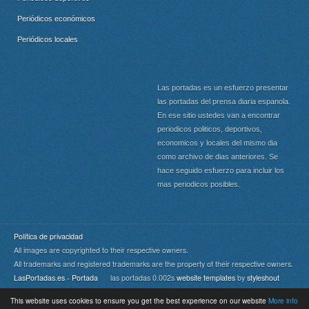
Periódicos económicos
Periódicos locales
Las portadas es un esfuerzo presentar
las portadas del prensa diaria espanola.
En ese sitio ustedes van a encontrar
periodicos politicos, deportivos,
economicos y locales del mismo dia
como archivo de dias anteriores. Se
hace seguido esfuerzo para incluir los
mas periodicos posibles.
Política de privacidad
All images are copyrighted to their respective owners.
All trademarks and registered trademarks are the property of their respective owners.
LasPortadas.es - Portada
las portadas 0.002s
website templates
by
styleshout
This website uses cookies to ensure you get the best experience on our website
More info