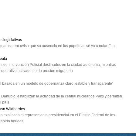
 legislativas
aras pero avisa que su ausencia en las papeletas se va a notar: "La
Ceuta
es de Intervención Policial destinados en la ciudad autónoma, mientras
operativo activado por la presión migratoria
al basada en un modelo de gobernanza claro, estable y transparente"
l Danubio, estabilizan la actividad de la central nuclear de Paks y permiten
l país
uso Wildberries
explicado el representante presidencial en el Distrito Federal de los
habido heridos.