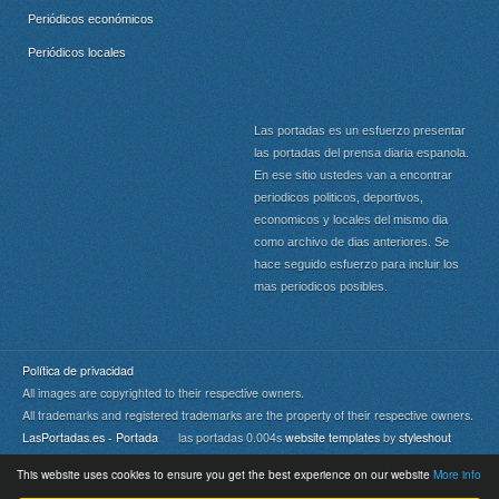
Periódicos económicos
Periódicos locales
Las portadas es un esfuerzo presentar
las portadas del prensa diaria espanola.
En ese sitio ustedes van a encontrar
periodicos politicos, deportivos,
economicos y locales del mismo dia
como archivo de dias anteriores. Se
hace seguido esfuerzo para incluir los
mas periodicos posibles.
Política de privacidad
All images are copyrighted to their respective owners.
All trademarks and registered trademarks are the property of their respective owners.
LasPortadas.es - Portada
las portadas 0.004s
website templates
by
styleshout
This website uses cookies to ensure you get the best experience on our website
More info
Portada
|
Top