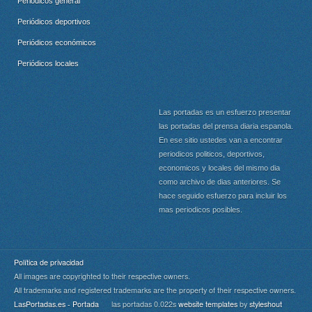
Periódicos general
Periódicos deportivos
Periódicos económicos
Periódicos locales
Las portadas es un esfuerzo presentar
las portadas del prensa diaria espanola.
En ese sitio ustedes van a encontrar
periodicos politicos, deportivos,
economicos y locales del mismo dia
como archivo de dias anteriores. Se
hace seguido esfuerzo para incluir los
mas periodicos posibles.
Política de privacidad
All images are copyrighted to their respective owners.
All trademarks and registered trademarks are the property of their respective owners.
LasPortadas.es - Portada
las portadas 0.022s
website templates
by
styleshout