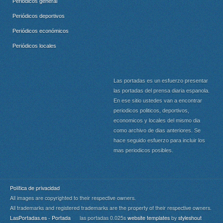
Periódicos general
Periódicos deportivos
Periódicos económicos
Periódicos locales
Las portadas es un esfuerzo presentar
las portadas del prensa diaria espanola.
En ese sitio ustedes van a encontrar
periodicos politicos, deportivos,
economicos y locales del mismo dia
como archivo de dias anteriores. Se
hace seguido esfuerzo para incluir los
mas periodicos posibles.
Política de privacidad
All images are copyrighted to their respective owners.
All trademarks and registered trademarks are the property of their respective owners.
LasPortadas.es - Portada
las portadas 0.025s
website templates
by
styleshout