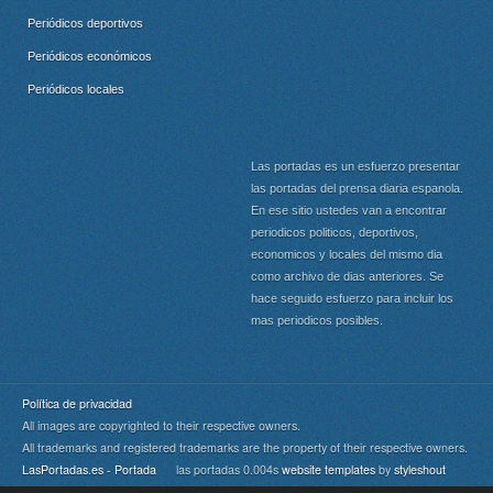
Periódicos deportivos
Periódicos económicos
Periódicos locales
Las portadas es un esfuerzo presentar
las portadas del prensa diaria espanola.
En ese sitio ustedes van a encontrar
periodicos politicos, deportivos,
economicos y locales del mismo dia
como archivo de dias anteriores. Se
hace seguido esfuerzo para incluir los
mas periodicos posibles.
Política de privacidad
All images are copyrighted to their respective owners.
All trademarks and registered trademarks are the property of their respective owners.
LasPortadas.es - Portada
las portadas 0.004s
website templates
by
styleshout