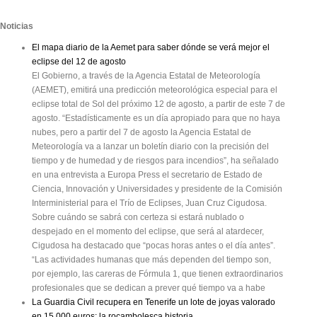
Noticias
El mapa diario de la Aemet para saber dónde se verá mejor el
eclipse del 12 de agosto
El Gobierno, a través de la Agencia Estatal de Meteorología
(AEMET), emitirá una predicción meteorológica especial para el
eclipse total de Sol del próximo 12 de agosto, a partir de este 7 de
agosto. “Estadísticamente es un día apropiado para que no haya
nubes, pero a partir del 7 de agosto la Agencia Estatal de
Meteorología va a lanzar un boletín diario con la precisión del
tiempo y de humedad y de riesgos para incendios”, ha señalado
en una entrevista a Europa Press el secretario de Estado de
Ciencia, Innovación y Universidades y presidente de la Comisión
Interministerial para el Trío de Eclipses, Juan Cruz Cigudosa.
Sobre cuándo se sabrá con certeza si estará nublado o
despejado en el momento del eclipse, que será al atardecer,
Cigudosa ha destacado que “pocas horas antes o el día antes”.
“Las actividades humanas que más dependen del tiempo son,
por ejemplo, las careras de Fórmula 1, que tienen extraordinarios
profesionales que se dedican a prever qué tiempo va a habe
La Guardia Civil recupera en Tenerife un lote de joyas valorado
en 15.000 euros: la rocambolesca historia