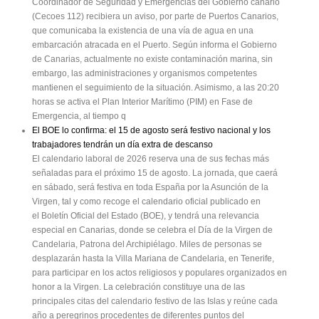
Coordinador de Seguridad y Emergencias del Gobierno canario
(Cecoes 112) recibiera un aviso, por parte de Puertos Canarios,
que comunicaba la existencia de una vía de agua en una
embarcación atracada en el Puerto. Según informa el Gobierno
de Canarias, actualmente no existe contaminación marina, sin
embargo, las administraciones y organismos competentes
mantienen el seguimiento de la situación. Asimismo, a las 20:20
horas se activa el Plan Interior Marítimo (PIM) en Fase de
Emergencia, al tiempo q
El BOE lo confirma: el 15 de agosto será festivo nacional y los
trabajadores tendrán un día extra de descanso
El calendario laboral de 2026 reserva una de sus fechas más
señaladas para el próximo 15 de agosto. La jornada, que caerá
en sábado, será festiva en toda España por la Asunción de la
Virgen, tal y como recoge el calendario oficial publicado en
el Boletín Oficial del Estado (BOE), y tendrá una relevancia
especial en Canarias, donde se celebra el Día de la Virgen de
Candelaria, Patrona del Archipiélago. Miles de personas se
desplazarán hasta la Villa Mariana de Candelaria, en Tenerife,
para participar en los actos religiosos y populares organizados en
honor a la Virgen. La celebración constituye una de las
principales citas del calendario festivo de las Islas y reúne cada
año a peregrinos procedentes de diferentes puntos del