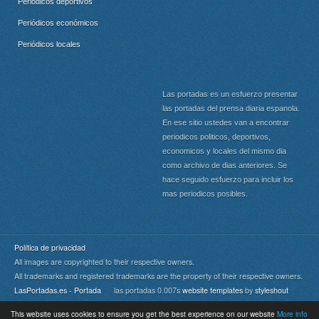
Periódicos deportivos
Periódicos económicos
Periódicos locales
Las portadas es un esfuerzo presentar
las portadas del prensa diaria espanola.
En ese sitio ustedes van a encontrar
periodicos politicos, deportivos,
economicos y locales del mismo dia
como archivo de dias anteriores. Se
hace seguido esfuerzo para incluir los
mas periodicos posibles.
Política de privacidad
All images are copyrighted to their respective owners.
All trademarks and registered trademarks are the property of their respective owners.
LasPortadas.es - Portada
las portadas 0.007s
website templates
by
styleshout
This website uses cookies to ensure you get the best experience on our website
More info