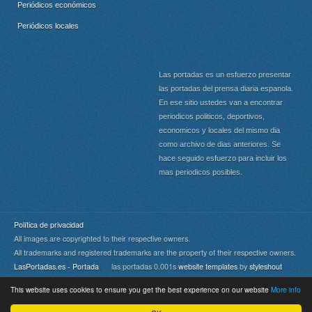
Periódicos económicos
Periódicos locales
Las portadas es un esfuerzo presentar
las portadas del prensa diaria espanola.
En ese sitio ustedes van a encontrar
periodicos politicos, deportivos,
economicos y locales del mismo dia
como archivo de dias anteriores. Se
hace seguido esfuerzo para incluir los
mas periodicos posibles.
Política de privacidad
All images are copyrighted to their respective owners.
All trademarks and registered trademarks are the property of their respective owners.
LasPortadas.es - Portada
las portadas 0.001s
website templates
by
styleshout
This website uses cookies to ensure you get the best experience on our website
More info
Portada
|
Top