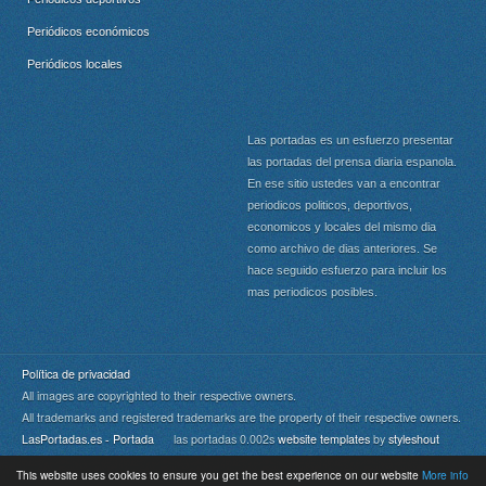
Periódicos económicos
Periódicos locales
Las portadas es un esfuerzo presentar
las portadas del prensa diaria espanola.
En ese sitio ustedes van a encontrar
periodicos politicos, deportivos,
economicos y locales del mismo dia
como archivo de dias anteriores. Se
hace seguido esfuerzo para incluir los
mas periodicos posibles.
Política de privacidad
All images are copyrighted to their respective owners.
All trademarks and registered trademarks are the property of their respective owners.
LasPortadas.es - Portada
las portadas 0.002s
website templates
by
styleshout
This website uses cookies to ensure you get the best experience on our website
More info