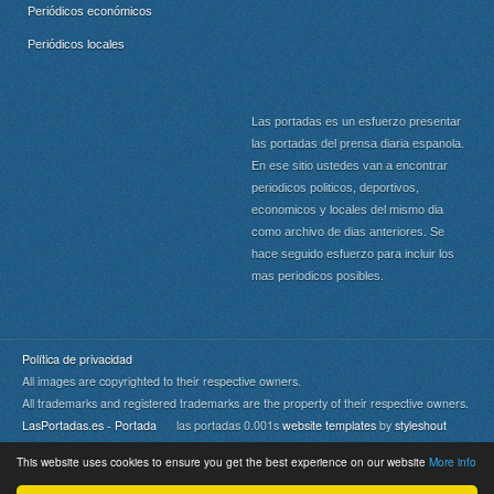
Periódicos económicos
Periódicos locales
Las portadas es un esfuerzo presentar
las portadas del prensa diaria espanola.
En ese sitio ustedes van a encontrar
periodicos politicos, deportivos,
economicos y locales del mismo dia
como archivo de dias anteriores. Se
hace seguido esfuerzo para incluir los
mas periodicos posibles.
Política de privacidad
All images are copyrighted to their respective owners.
All trademarks and registered trademarks are the property of their respective owners.
LasPortadas.es - Portada
las portadas 0.001s
website templates
by
styleshout
This website uses cookies to ensure you get the best experience on our website
More info
Portada
|
Top