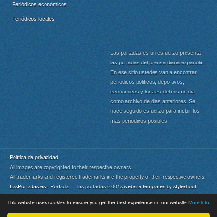
Periódicos económicos
Periódicos locales
Las portadas es un esfuerzo presentar
las portadas del prensa diaria espanola.
En ese sitio ustedes van a encontrar
periodicos politicos, deportivos,
economicos y locales del mismo dia
como archivo de dias anteriores. Se
hace seguido esfuerzo para incluir los
mas periodicos posibles.
Política de privacidad
All images are copyrighted to their respective owners.
All trademarks and registered trademarks are the property of their respective owners.
LasPortadas.es - Portada
las portadas 0.001s
website templates
by
styleshout
This website uses cookies to ensure you get the best experience on our website
More info
Portada
|
Top