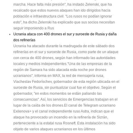
marcha. Hace falta más presión", ha instado Zelenski, que ha
recalcado que estos nuevos ataques han ido dirigidos hacia
población e infraestructura civil. "Los rusos no podían ignorar
esto", ha dicho.Zelenski ha explicado que sus socios necesitan
seguir imponiendo a Rus
Ucrania ataca con 400 drones el sur y suroeste de Rusia y daña
dos refinerías
Ucrania ha atacado durante la madrugada de este sábado dos
refinerías en el sur y suroeste de Rusia, como parte de un ataque
con cerca de 400 drones, según han informado las autoridades
locales y medios independientes."Una de las empresas de la
región de Samara ha sido atacada esta noche por drones
ucranianos", informa en MAX, la red de mensajería rusa,
Viacheslav Fedoríschev, gobernador de esta región ubicada en el
suroeste de Rusia, sin puntualizar cual fue el objetivo. Según el
gobernador, "en estos momentos se están paliando las
consecuencias". Así, los servicios de Emergencias trabajan en el
lugar de la caída de los drones.El canal de Telegram ucraniano
Exilenova+ y el canal independiente ruso Astra, indican que el
ataque ha provocado un incendio en la refinería de Sizrán,
perteneciente a la estatal rusa Rosneft. Esta instalación ha sido
objeto de varios ataques ucranianos en los últimos