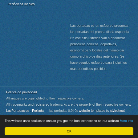
Periódicos locales
Las portadas es un esfuerzo presentar
las portadas del prensa diaria espanola.
En ese sitio ustedes van a encontrar
periodicos politicos, deportivos,
economicos y locales del mismo dia
como archivo de dias anteriores. Se
hace seguido esfuerzo para incluir los
mas periodicos posibles.
Política de privacidad
All images are copyrighted to their respective owners.
All trademarks and registered trademarks are the property of their respective owners.
LasPortadas.es - Portada
las portadas 0.010s
website templates
by
styleshout
This website uses cookies to ensure you get the best experience on our website
More info
Portada
|
Top
OK