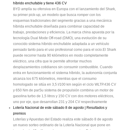
híbrido enchufable y tiene 436 CV
BYD amplía su ofensiva en Europa con el lanzamiento del Shark,
su primer pick-up, un modelo que busca romper con los
esquemas tradicionales del segmento gracias a una mecánica
híbrida enchufable diseñada para combinar capacidad de
trabajo, prestaciones y eficiencia. La marca china apuesta por la
tecnología Dual Mode Off-road (DMO), una evolución de su
conocido sistema híbrido enchufable adaptada a un vehículo
pensado tanto para el uso profesional como para el ocio.El Shark
puede recorrer hasta 90 kilómetros en modo completamente
eléctrico, una cifra que le permite afrontar muchos
desplazamientos cotidianos sin consumir combustible. Cuando
entra en funcionamiento el sistema híbrido, la autonomía conjunta
alcanza los 675 kilómetros, mientras que el consumo
homologado se sitúa en 3,5 l/100 km según el ciclo WLTP.436 CV
y 650 Nm de parSu sistema de propulsión combina un motor de
gasolina turbo de 1,5 litros y 150 CV con dos motores eléctricos,
uno por eje, que desarrollan 231 y 204 CV respectivamente
Lotería Nacional de este sábado 8 de agosto | Resultados y
premios
Loterías y Apuestas del Estado realiza este sábado 8 de agosto
un nuevo sorteo ordinario de la Lotería Nacional que pone en