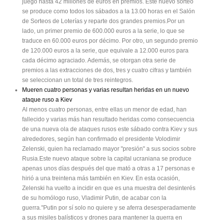
juego hasta 42 millones de euros en premios. Este nuevo sorteo
se produce como todos los sábados a la 13.00 horas en el Salón
de Sorteos de Loterías y reparte dos grandes premios.Por un
lado, un primer premio de 600.000 euros a la serie, lo que se
traduce en 60.000 euros por décimo. Por otro, un segundo premio
de 120.000 euros a la serie, que equivale a 12.000 euros para
cada décimo agraciado. Además, se otorgan otra serie de
premios a las extracciones de dos, tres y cuatro cifras y también
se seleccionan un total de tres reintegros.
Mueren cuatro personas y varias resultan heridas en un nuevo
ataque ruso a Kiev
Al menos cuatro personas, entre ellas un menor de edad, han
fallecido y varias más han resultado heridas como consecuencia
de una nueva ola de ataques rusos este sábado contra Kiev y sus
alrededores, según han confirmado el presidente Volodimir
Zelenski, quien ha reclamado mayor "presión" a sus socios sobre
Rusia.Este nuevo ataque sobre la capital ucraniana se produce
apenas unos días después del que mató a otras a 17 personas e
hirió a una treintena más también en Kiev. En esta ocasión,
Zelenski ha vuelto a incidir en que es una muestra del desinterés
de su homólogo ruso, Vladimir Putin, de acabar con la
guerra."Putin por sí solo no quiere y se aferra desesperadamente
a sus misiles balísticos y drones para mantener la guerra en