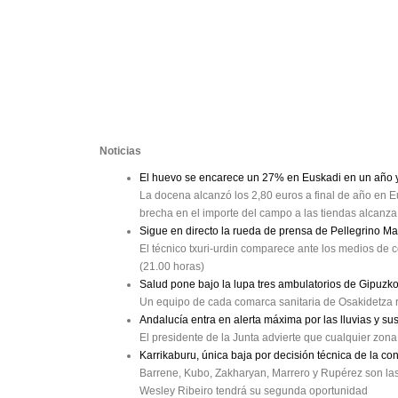
Noticias
El huevo se encarece un 27% en Euskadi en un año y 
La docena alcanzó los 2,80 euros a final de año en Eu
brecha en el importe del campo a las tiendas alcanz
Sigue en directo la rueda de prensa de Pellegrino M
El técnico txuri-urdin comparece ante los medios de c
(21.00 horas)
Salud pone bajo la lupa tres ambulatorios de Gipuzk
Un equipo de cada comarca sanitaria de Osakidetza r
Andalucía entra en alerta máxima por las lluvias y su
El presidente de la Junta advierte que cualquier zon
Karrikaburu, única baja por decisión técnica de la co
Barrene, Kubo, Zakharyan, Marrero y Rupérez son las b
Wesley Ribeiro tendrá su segunda oportunidad