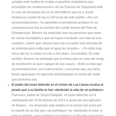
avisado este martes de multas a aquellos ciudadanos que
incumplan las «instrucciones» de las Fuerzas de Seguridad ante
el caso de desalojos por el río atmosférico que va a cruzar
Andalucía a partir de las 21.00 horas de este martes. «No son
recomendaciones», ha advertido el presidente andaluz en su
comparecencia tras la reunión del comité asesor del Plan de
Emergencias. Moreno ha explicado que las personas que viven
en zonas inundables y que se hayan inundado «en más de una
ocasión», saben que «tienen que irse a la parte más elevada de
su vivienda para evitar que el agua las arrastre» . «Si están muy
cerca del río, lo mejor es irse a otro lado», ha insistido. En este
sentido, Moreno ha señalado que la instrucción en caso de riesgo
de inundación es que «salgan de sus casas». «Esto es más que
recomendaciones, son instrucciones, y recuerdo que, por tanto,
llevan aparejado un reproche administrativo en forma de multa
que podemos asu
El padre del joven fallecido en el crimen de Las Llanas recalca al
jurado que a su familia le han «destruido la vida de un puñetazo»
Francisco, padre de Sergio Delgado -el joven fallecido en la
madrugada del 24 de febrero de 2024 a causa de una agresión
en Burgos- , ha recalcado este martes en la sesión del juicio por
la muerte de su hijo que «un puñetazo» ha «destruido la vida» a
toda su familia, unas palabras que dirigía a la Fiscalía, acusación