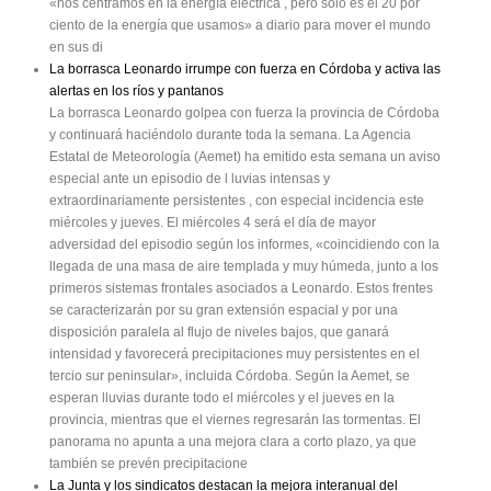
«nos centramos en la energía eléctrica , pero sólo es el 20 por
ciento de la energía que usamos» a diario para mover el mundo
en sus di
La borrasca Leonardo irrumpe con fuerza en Córdoba y activa las
alertas en los ríos y pantanos
La borrasca Leonardo golpea con fuerza la provincia de Córdoba
y continuará haciéndolo durante toda la semana. La Agencia
Estatal de Meteorología (Aemet) ha emitido esta semana un aviso
especial ante un episodio de l luvias intensas y
extraordinariamente persistentes , con especial incidencia este
miércoles y jueves. El miércoles 4 será el día de mayor
adversidad del episodio según los informes, «coincidiendo con la
llegada de una masa de aire templada y muy húmeda, junto a los
primeros sistemas frontales asociados a Leonardo. Estos frentes
se caracterizarán por su gran extensión espacial y por una
disposición paralela al flujo de niveles bajos, que ganará
intensidad y favorecerá precipitaciones muy persistentes en el
tercio sur peninsular», incluida Córdoba. Según la Aemet, se
esperan lluvias durante todo el miércoles y el jueves en la
provincia, mientras que el viernes regresarán las tormentas. El
panorama no apunta a una mejora clara a corto plazo, ya que
también se prevén precipitacione
La Junta y los sindicatos destacan la mejora interanual del