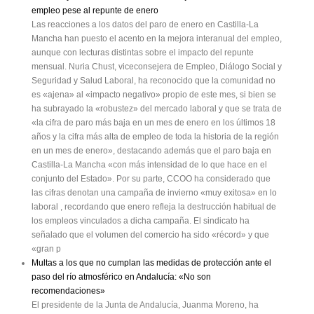
empleo pese al repunte de enero
Las reacciones a los datos del paro de enero en Castilla-La
Mancha han puesto el acento en la mejora interanual del empleo,
aunque con lecturas distintas sobre el impacto del repunte
mensual. Nuria Chust, viceconsejera de Empleo, Diálogo Social y
Seguridad y Salud Laboral, ha reconocido que la comunidad no
es «ajena» al «impacto negativo» propio de este mes, si bien se
ha subrayado la «robustez» del mercado laboral y que se trata de
«la cifra de paro más baja en un mes de enero en los últimos 18
años y la cifra más alta de empleo de toda la historia de la región
en un mes de enero», destacando además que el paro baja en
Castilla-La Mancha «con más intensidad de lo que hace en el
conjunto del Estado». Por su parte, CCOO ha considerado que
las cifras denotan una campaña de invierno «muy exitosa» en lo
laboral , recordando que enero refleja la destrucción habitual de
los empleos vinculados a dicha campaña. El sindicato ha
señalado que el volumen del comercio ha sido «récord» y que
«gran p
Multas a los que no cumplan las medidas de protección ante el
paso del río atmosférico en Andalucía: «No son
recomendaciones»
El presidente de la Junta de Andalucía, Juanma Moreno, ha