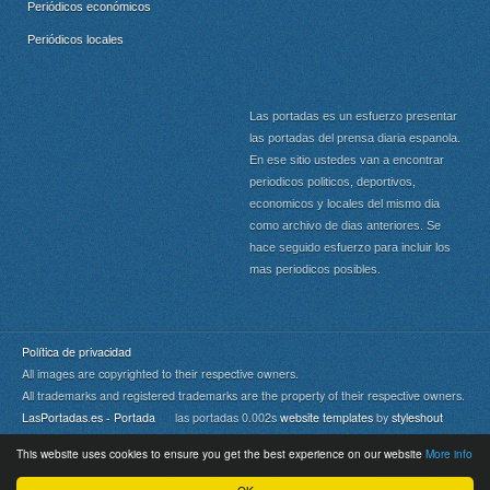
Periódicos económicos
Periódicos locales
Las portadas es un esfuerzo presentar
las portadas del prensa diaria espanola.
En ese sitio ustedes van a encontrar
periodicos politicos, deportivos,
economicos y locales del mismo dia
como archivo de dias anteriores. Se
hace seguido esfuerzo para incluir los
mas periodicos posibles.
Política de privacidad
All images are copyrighted to their respective owners.
All trademarks and registered trademarks are the property of their respective owners.
LasPortadas.es - Portada
las portadas 0.002s
website templates
by
styleshout
This website uses cookies to ensure you get the best experience on our website
More info
Portada
|
Top