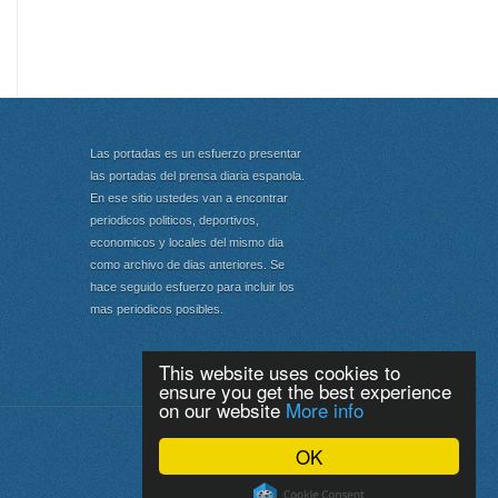
Las portadas es un esfuerzo presentar
las portadas del prensa diaria espanola.
En ese sitio ustedes van a encontrar
periodicos politicos, deportivos,
economicos y locales del mismo dia
como archivo de dias anteriores. Se
hace seguido esfuerzo para incluir los
mas periodicos posibles.
This website uses cookies to
ensure you get the best experience
on our website
More info
Portada
|
Top
OK