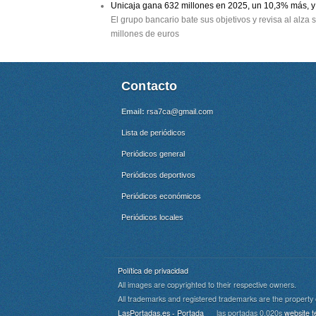
Unicaja gana 632 millones en 2025, un 10,3% más, y 
El grupo bancario bate sus objetivos y revisa al alza
millones de euros
Contacto
Email:
rsa7ca@gmail.com
Lista de periódicos
Periódicos general
Periódicos deportivos
Periódicos económicos
Periódicos locales
Política de privacidad
All images are copyrighted to their respective owners.
All trademarks and registered trademarks are the property 
Cookie Consent plugin for the EU cookie l
LasPortadas.es - Portada
las portadas 0.020s
website t