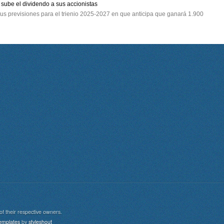
sube el dividendo a sus accionistas
 sus previsiones para el trienio 2025-2027 en que anticipa que ganará 1.900
of their respective owners.
aw
emplates
by
styleshout