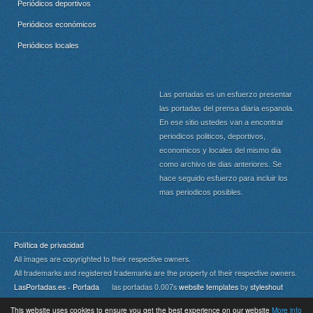
Periódicos deportivos
Periódicos económicos
Periódicos locales
Las portadas es un esfuerzo presentar
las portadas del prensa diaria espanola.
En ese sitio ustedes van a encontrar
periodicos politicos, deportivos,
economicos y locales del mismo dia
como archivo de dias anteriores. Se
hace seguido esfuerzo para incluir los
mas periodicos posibles.
Política de privacidad
All images are copyrighted to their respective owners.
All trademarks and registered trademarks are the property of their respective owners.
LasPortadas.es - Portada
las portadas 0.007s
website templates
by
styleshout
This website uses cookies to ensure you get the best experience on our website
More info