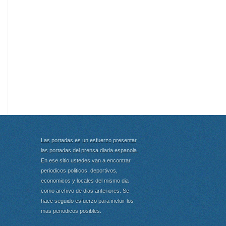
Las portadas es un esfuerzo presentar
las portadas del prensa diaria espanola.
En ese sitio ustedes van a encontrar
periodicos politicos, deportivos,
economicos y locales del mismo dia
como archivo de dias anteriores. Se
hace seguido esfuerzo para incluir los
mas periodicos posibles.