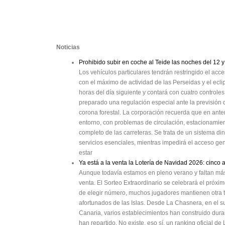
Noticias
Prohibido subir en coche al Teide las noches del 12 y
Los vehículos particulares tendrán restringido el acc
con el máximo de actividad de las Perseidas y el eclip
horas del día siguiente y contará con cuatro controles
preparado una regulación especial ante la previsión d
corona forestal. La corporación recuerda que en ante
entorno, con problemas de circulación, estacionamie
completo de las carreteras. Se trata de un sistema di
servicios esenciales, mientras impedirá el acceso gen
estar
Ya está a la venta la Lotería de Navidad 2026: cinco
Aunque todavía estamos en pleno verano y faltan más
venta. El Sorteo Extraordinario se celebrará el pró
de elegir número, muchos jugadores mantienen otra t
afortunados de las Islas. Desde La Chasnera, en el su
Canaria, varios establecimientos han construido dur
han repartido. No existe, eso sí, un ranking oficial d