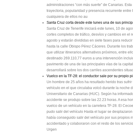
administraciones “con más suerte” de Canarias. Esta
trayectoria, popularidad y presencia recurrente entr
cualquiera de ellos no au
Santa Cruz corta desde este lunes una de sus princip
Santa Cruz de Tenerife iniciará este lunes, 10 de ago
cortes completos de tráfico, desvíos y cambios en el 
agosto y estarán divididas en siete fases para reducir
hasta la calle Obispo Pérez Cáceres. Durante los tra
que utilizar itinerarios alternativos próximos, entre 
destinado 269.110,77 euros a una intervención incluid
pavimento de una de las principales vías de la capital
desarrollará sobre los dos carriles ascendentes situad
Vuelco en la TF-28: el conductor sale por su propio p
Un hombre de 25 años ha resultado herido tras sufrir u
vehículo en el que circulaba volcó durante la noche d
Universitario de Canarias (HUC). Según ha informad
accidente se produjo sobre las 22.23 horas. A esa hor
vuelco de un vehículo en la carretera TF-28. El Ceco
pudo salir del vehículo Hasta el lugar se desplazar
había conseguido salir del vehículo por sus propios
accidentado y colaboraron con el resto de los servici
Urgen