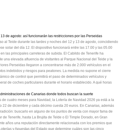
 13 de agosto: así funcionarán las restricciones por las Perseidas
eso al Teide durante las tardes y noches del 12 y 13 de agosto, coincidiendo
se solar del día 12. El dispositivo funcionará entre las 17.00 y las 05.00
 en las principales carreteras de subida. El Cabildo de Tenerife ha
e una elevada afluencia de visitantes al Parque Nacional del Teide y la
riores Perseidas llegaron a concentrarse más de 2.000 vehículos en el
ntos indebidos y riesgos para peatones. La medida no supone el cierre
námico de control que permitirá el paso de determinados vehículos y
eral de coches particulares durante el horario establecido. A qué horas
 administraciones de Canarias donde todos buscan la suerte
 de cuatro meses para Navidad, la Lotería de Navidad 2026 ya está a la
ximo 22 de diciembre y cada décimo cuesta 20 euros. En Canarias, además
radición: buscarlo en alguno de los puntos de venta con mayor fama de
r de Tenerife, hasta La Brujita de Telde o El Timple Dorado, en Gran
ante años una reputación directamente relacionada con los premios que
e Loterías y Apuestas del Estado que determine cuáles son las cinco