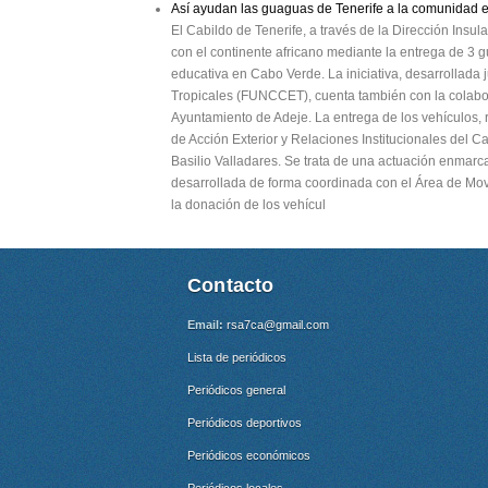
Así ayudan las guaguas de Tenerife a la comunidad 
El Cabildo de Tenerife, a través de la Dirección Insul
con el continente africano mediante la entrega de 3
educativa en Cabo Verde. La iniciativa, desarrollada
Tropicales (FUNCCET), cuenta también con la colabora
Ayuntamiento de Adeje. La entrega de los vehículos, r
de Acción Exterior y Relaciones Institucionales del 
Basilio Valladares. Se trata de una actuación enmarc
desarrollada de forma coordinada con el Área de Mov
la donación de los vehícul
Contacto
Email:
rsa7ca@gmail.com
Lista de periódicos
Periódicos general
Periódicos deportivos
Periódicos económicos