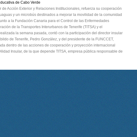
educativa de Cabo Verde
ar de Acción Exterior y Relaciones Institucionales, refuerza su cooperación
 guaguas y un microbús destinados a mejorar la movilidad de la comunidad
 junto a la Fundación Canaria para el Control de las Enfermedades
ción de la Transportes Interurbanos de Tenerife (TITSA) y el
ealizada la semana pasada, contó con la participación del director insular
Cabildo de Tenerife, Pedro González, y del presidente de la FUNCCET,
ada dentro de las acciones de cooperación y proyección internacional
ilidad Insular, de la que depende TITSA, empresa pública responsable de