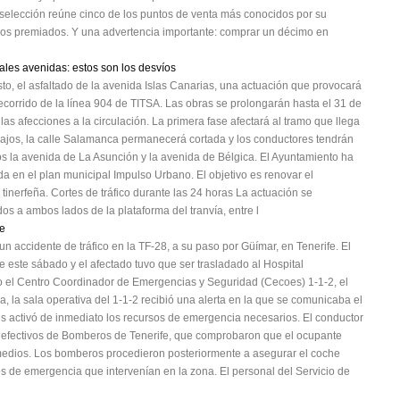
 selección reúne cinco de los puntos de venta más conocidos por su
e los premiados. Y una advertencia importante: comprar un décimo en
ales avenidas: estos son los desvíos
sto, el asfaltado de la avenida Islas Canarias, una actuación que provocará
recorrido de la línea 904 de TITSA. Las obras se prolongarán hasta el 31 de
 las afecciones a la circulación. La primera fase afectará al tramo que llega
bajos, la calle Salamanca permanecerá cortada y los conductores tendrán
ellos la avenida de La Asunción y la avenida de Bélgica. El Ayuntamiento ha
a en el plan municipal Impulso Urbano. El objetivo es renovar el
 tinerfeña. Cortes de tráfico durante las 24 horas La actuación se
os a ambos lados de la plataforma del tranvía, entre l
ie
n accidente de tráfico en la TF-28, a su paso por Güímar, en Tenerife. El
e este sábado y el afectado tuvo que ser trasladado al Hospital
o el Centro Coordinador de Emergencias y Seguridad (Cecoes) 1-1-2, el
a, la sala operativa del 1-1-2 recibió una alerta en la que se comunicaba el
es activó de inmediato los recursos de emergencia necesarios. El conductor
on efectivos de Bomberos de Tenerife, que comprobaron que el ocupante
 medios. Los bomberos procedieron posteriormente a asegurar el coche
os de emergencia que intervenían en la zona. El personal del Servicio de