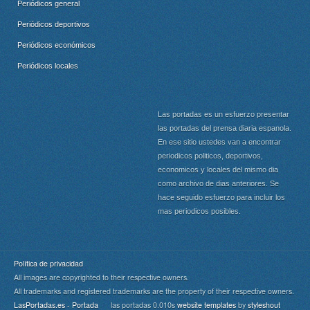
Periódicos general
Periódicos deportivos
Periódicos económicos
Periódicos locales
Las portadas es un esfuerzo presentar
las portadas del prensa diaria espanola.
En ese sitio ustedes van a encontrar
periodicos politicos, deportivos,
economicos y locales del mismo dia
como archivo de dias anteriores. Se
hace seguido esfuerzo para incluir los
mas periodicos posibles.
Política de privacidad
All images are copyrighted to their respective owners.
All trademarks and registered trademarks are the property of their respective owners.
LasPortadas.es - Portada
las portadas 0.010s
website templates
by
styleshout