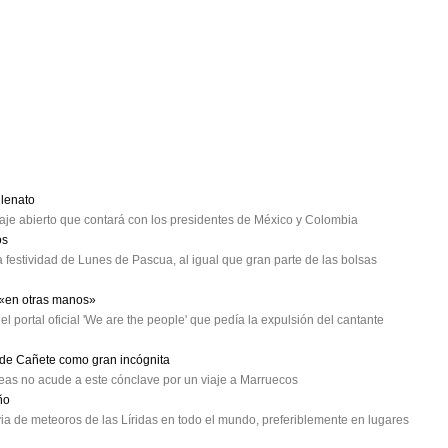
lenato
e abierto que contará con los presidentes de México y Colombia
os
 festividad de Lunes de Pascua, al igual que gran parte de las bolsas
 «en otras manos»
el portal oficial 'We are the people' que pedía la expulsión del cantante
o de Cañete como gran incógnita
opeas no acude a este cónclave por un viaje a Marruecos
ño
ia de meteoros de las Líridas en todo el mundo, preferiblemente en lugares