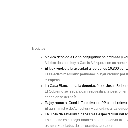
Noticias
México despide a Gabo conjugando solemnidad y val
México despide hoy a García Márquez con un homenaj
El Ibex vuelve a la actividad al borde los 10.300 punt
El selectivo madrileño permaneció ayer cerrado por la
europeas
La Casa Blanca deja la deportación de Justin Bieber
El Gobierno se niega a dar respuesta a la petición en 
canadiense del país
Rajoy reúne al Comité Ejecutivo del PP con el relev
El aún ministro de Agricultura y candidato a las eur
La lluvia de estrellas fugaces más espectacular del a
Esta noche es el mejor momento para observar la lluv
oscuros y alejados de las grandes ciudades