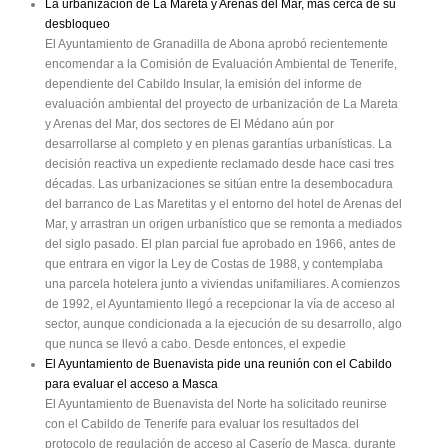
La urbanización de La Mareta y Arenas del Mar, más cerca de su
desbloqueo
El Ayuntamiento de Granadilla de Abona aprobó recientemente
encomendar a la Comisión de Evaluación Ambiental de Tenerife,
dependiente del Cabildo Insular, la emisión del informe de
evaluación ambiental del proyecto de urbanización de La Mareta
y Arenas del Mar, dos sectores de El Médano aún por
desarrollarse al completo y en plenas garantías urbanísticas. La
decisión reactiva un expediente reclamado desde hace casi tres
décadas. Las urbanizaciones se sitúan entre la desembocadura
del barranco de Las Maretitas y el entorno del hotel de Arenas del
Mar, y arrastran un origen urbanístico que se remonta a mediados
del siglo pasado. El plan parcial fue aprobado en 1966, antes de
que entrara en vigor la Ley de Costas de 1988, y contemplaba
una parcela hotelera junto a viviendas unifamiliares. A comienzos
de 1992, el Ayuntamiento llegó a recepcionar la vía de acceso al
sector, aunque condicionada a la ejecución de su desarrollo, algo
que nunca se llevó a cabo. Desde entonces, el expedie
El Ayuntamiento de Buenavista pide una reunión con el Cabildo
para evaluar el acceso a Masca
El Ayuntamiento de Buenavista del Norte ha solicitado reunirse
con el Cabildo de Tenerife para evaluar los resultados del
protocolo de regulación de acceso al Caserío de Masca, durante