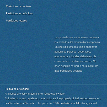
Periódicos deportivos
Periódicos económicos
Periódicos locales
Las portadas es un esfuerzo presentar
las portadas del prensa diaria espanola.
En ese sitio ustedes van a encontrar
periodicos politicos, deportivos,
economicos y locales del mismo dia
como archivo de dias anteriores. Se
hace seguido esfuerzo para incluir los
mas periodicos posibles.
Política de privacidad
All images are copyrighted to their respective owners.
All trademarks and registered trademarks are the property of their respective owners.
LasPortadas.es - Portada
las portadas 0.007s
website templates
by
styleshout