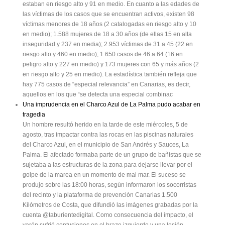
estaban en riesgo alto y 91 en medio. En cuanto a las edades de
las víctimas de los casos que se encuentran activos, existen 98
víctimas menores de 18 años (2 catalogadas en riesgo alto y 10
en medio); 1.588 mujeres de 18 a 30 años (de ellas 15 en alta
inseguridad y 237 en media); 2.953 víctimas de 31 a 45 (22 en
riesgo alto y 460 en medio); 1.650 casos de 46 a 64 (16 en
peligro alto y 227 en medio) y 173 mujeres con 65 y más años (2
en riesgo alto y 25 en medio). La estadística también refleja que
hay 775 casos de “especial relevancia” en Canarias, es decir,
aquellos en los que “se detecta una especial combinac
Una imprudencia en el Charco Azul de La Palma pudo acabar en
tragedia
Un hombre resultó herido en la tarde de este miércoles, 5 de
agosto, tras impactar contra las rocas en las piscinas naturales
del Charco Azul, en el municipio de San Andrés y Sauces, La
Palma. El afectado formaba parte de un grupo de bañistas que se
sujetaba a las estructuras de la zona para dejarse llevar por el
golpe de la marea en un momento de mal mar. El suceso se
produjo sobre las 18:00 horas, según informaron los socorristas
del recinto y la plataforma de prevención Canarias 1.500
Kilómetros de Costa, que difundió las imágenes grabadas por la
cuenta @taburientedigital. Como consecuencia del impacto, el