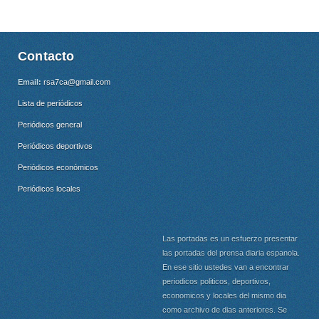
Contacto
Email:
rsa7ca@gmail.com
Lista de periódicos
Periódicos general
Periódicos deportivos
Periódicos económicos
Periódicos locales
Las portadas es un esfuerzo presentar
las portadas del prensa diaria espanola.
En ese sitio ustedes van a encontrar
periodicos politicos, deportivos,
economicos y locales del mismo dia
como archivo de dias anteriores. Se