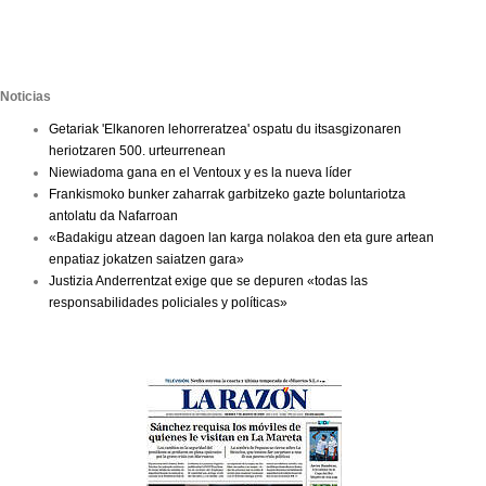
Noticias
Getariak 'Elkanoren lehorreratzea' ospatu du itsasgizonaren
heriotzaren 500. urteurrenean
Niewiadoma gana en el Ventoux y es la nueva líder
Frankismoko bunker zaharrak garbitzeko gazte boluntariotza
antolatu da Nafarroan
«Badakigu atzean dagoen lan karga nolakoa den eta gure artean
enpatiaz jokatzen saiatzen gara»
Justizia Anderrentzat exige que se depuren «todas las
responsabilidades policiales y políticas»