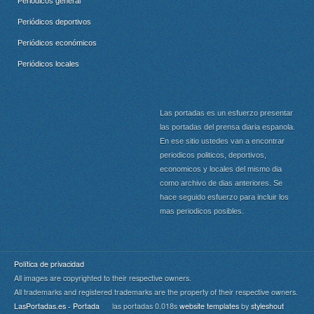
Periódicos general
Periódicos deportivos
Periódicos económicos
Periódicos locales
Las portadas es un esfuerzo presentar
las portadas del prensa diaria espanola.
En ese sitio ustedes van a encontrar
periodicos politicos, deportivos,
economicos y locales del mismo dia
como archivo de dias anteriores. Se
hace seguido esfuerzo para incluir los
mas periodicos posibles.
Política de privacidad
All images are copyrighted to their respective owners.
All trademarks and registered trademarks are the property of their respective owners.
LasPortadas.es - Portada
las portadas 0.018s
website templates
by
styleshout