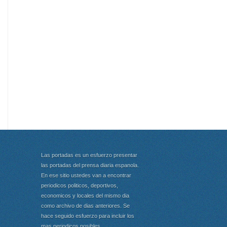
Las portadas es un esfuerzo presentar
las portadas del prensa diaria espanola.
En ese sitio ustedes van a encontrar
periodicos politicos, deportivos,
economicos y locales del mismo dia
como archivo de dias anteriores. Se
hace seguido esfuerzo para incluir los
mas periodicos posibles.