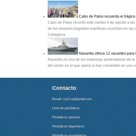
Cabo de Palos recuerda el trágico 
Cabo de Palos recordó este martes 4 de agosto a las v
de las mayores tragedias marítimas ocurridas en las c
Cartagena.
Navantia ofrece 12 vacantes para 
Navantia es una de las empresas aceleradoras de la 
del sector en el que opera la han convertido en una
Contacto
Email:
rsa7ca@gmail.com
Lista de periódicos
Periódicos general
Periódicos deportivos
Periódicos económicos