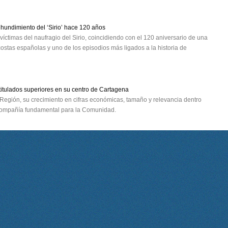
hundimiento del ‘Sirio’ hace 120 años
íctimas del naufragio del Sirio, coincidiendo con el 120 aniversario de una
ostas españolas y uno de los episodios más ligados a la historia de
titulados superiores en su centro de Cartagena
Región, su crecimiento en cifras económicas, tamaño y relevancia dentro
 compañía fundamental para la Comunidad.