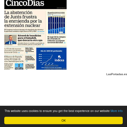
LasPortadas.es
This website uses cookies to ensure you get the best experience on our website
More info
OK