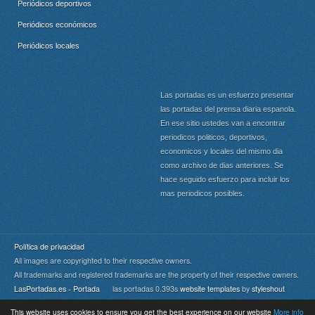
Periódicos deportivos
Periódicos económicos
Periódicos locales
Las portadas es un esfuerzo presentar
las portadas del prensa diaria espanola.
En ese sitio ustedes van a encontrar
periodicos politicos, deportivos,
economicos y locales del mismo dia
como archivo de dias anteriores. Se
hace seguido esfuerzo para incluir los
mas periodicos posibles.
Política de privacidad
All images are copyrighted to their respective owners.
All trademarks and registered trademarks are the property of their respective owners.
LasPortadas.es - Portada
las portadas 0.393s
website templates
by
styleshout
This website uses cookies to ensure you get the best experience on our website
More info