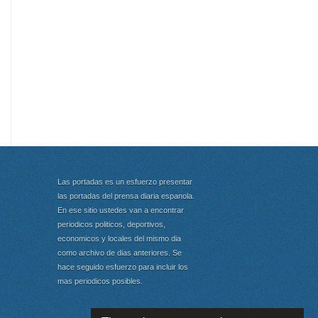
Las portadas es un esfuerzo presentar
las portadas del prensa diaria espanola.
En ese sitio ustedes van a encontrar
periodicos politicos, deportivos,
economicos y locales del mismo dia
como archivo de dias anteriores. Se
hace seguido esfuerzo para incluir los
mas periodicos posibles.