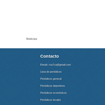
Noticias
Contacto
Email:
rsa7ca@gmail.com
Lista de periódicos
Periódicos general
Periódicos deportivos
Periódicos económicos
Periódicos locales