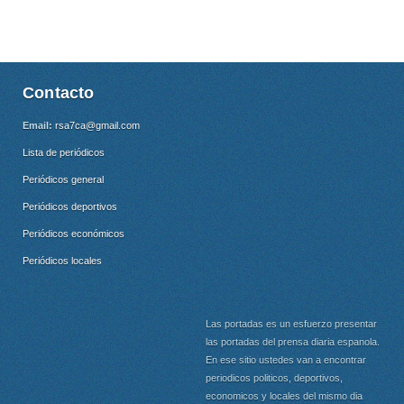
Contacto
Email:
rsa7ca@gmail.com
Lista de periódicos
Periódicos general
Periódicos deportivos
Periódicos económicos
Periódicos locales
Las portadas es un esfuerzo presentar
las portadas del prensa diaria espanola.
En ese sitio ustedes van a encontrar
periodicos politicos, deportivos,
economicos y locales del mismo dia