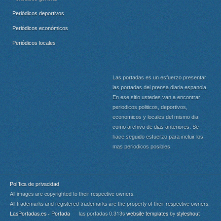
Periódicos deportivos
Periódicos económicos
Periódicos locales
Las portadas es un esfuerzo presentar
las portadas del prensa diaria espanola.
En ese sitio ustedes van a encontrar
periodicos politicos, deportivos,
economicos y locales del mismo dia
como archivo de dias anteriores. Se
hace seguido esfuerzo para incluir los
mas periodicos posibles.
Política de privacidad
All images are copyrighted to their respective owners.
All trademarks and registered trademarks are the property of their respective owners.
LasPortadas.es - Portada
las portadas 0.313s
website templates
by
styleshout